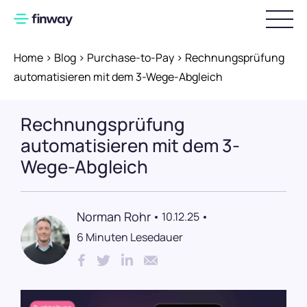
Home
>
Blog
>
Purchase-to-Pay
>
Rechnungsprüfung
Produkt
automatisieren mit dem 3-Wege-Abgleich
Warum finway
Funktionsübersicht
Rechnungsprüfung
Bestellungen und Lieferungen
Industrie
automatisieren mit dem 3-
Rechnungsverarbeitung
Wege-Abgleich
Preise
Produzierendes Gewerbe
Vorbereitende Buchhaltung
Handel & E-Commerce
Ressourcen
Zahlungen
Norman Rohr
10.12.25
Dienstleistung
6 Minuten Lesedauer
Über uns
finway-Karten
Webinare
Digitale Reisekostenabrechnung
Blog
Partnerschaften
Spesenmanagement
Erfolgsgeschichten