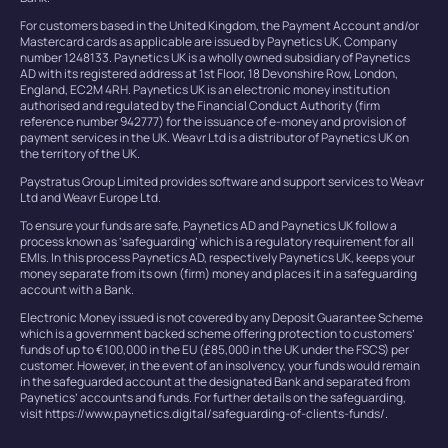
For customers based in the United Kingdom, the Payment Account and/or
Mastercard cards as applicable are issued by Paynetics UK, Company
number 1248133. Paynetics UK is a wholly owned subsidiary of Paynetics
AD with its registered address at 1st Floor, 18 Devonshire Row, London,
England, EC2M 4RH. Paynetics UK is an electronic money institution
authorised and regulated by the Financial Conduct Authority (firm
reference number 942777) for the issuance of e-money and provision of
payment services in the UK. Weavr Ltd is a distributor of Paynetics UK on
the territory of the UK.
Paystratus Group Limited provides software and support services to Weavr
Ltd and Weavr Europe Ltd.
To ensure your funds are safe, Paynetics AD and Paynetics UK follow a
process known as ‘safeguarding’ which is a regulatory requirement for all
EMIs. In this process Paynetics AD, respectively Paynetics UK, keeps your
money separate from its own (firm) money and places it in a safeguarding
account with a Bank.
Electronic Money issued is not covered by any Deposit Guarantee Scheme
which is a government backed scheme offering protection to customers’
funds of up to €100,000 in the EU (£85,000 in the UK under the FSCS) per
customer. However, in the event of an insolvency, your funds would remain
in the safeguarded account at the designated Bank and separated from
Paynetics’ accounts and funds. For further details on the safeguarding,
visit https://www.paynetics.digital/safeguarding-of-clients-funds/.