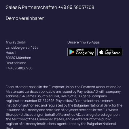
Sales & Partnerschaften +49 89 38037708
Demo vereinbaren
finway GmbH
Unsere finway-Apps
Landsbergerstr. 155 /
Haus 1
80687 München
Deutschland
+49 89 38037708
For customers based in the European Union, the Payment Account and/or
Mastercard cards as applicable are issued by Paynetics AD with company
address 76A James Bourchier Blvd, 1407 Sofia, Bulgaria, company
registration number 131574695. Paynetics AD is an electronic money
institution authorised and regulated by the Bulgarian National Bank for the
issuance of e-money and provision of payment services in the EU. Weavr
(Europe) Ltd is acting on behalf of Paynetics AD, as a registered agent on
the territory of the EU member states, and is entered into the public
register of e-money institutions’ agents kept by the Bulgarian National
Bank.