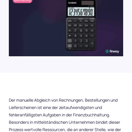
Karriere
Budgetkontrolle
ERP und WaWi
089 380 37708
Integrationen & Exporte
Login
Künstliche Intelligenz
DE
EN
Demo vereinbaren
Kostenlos testen
Der manuelle Abgleich von Rechnungen, Bestellungen und
Lieferscheinen ist eine der zeitaufwendigsten und
fehleranfälligsten Aufgaben in der Finanzbuchhaltung.
Besonders in mittelständischen Unternehmen bindet dieser
Prozess wertvolle Ressourcen, die an anderer Stelle, wie der