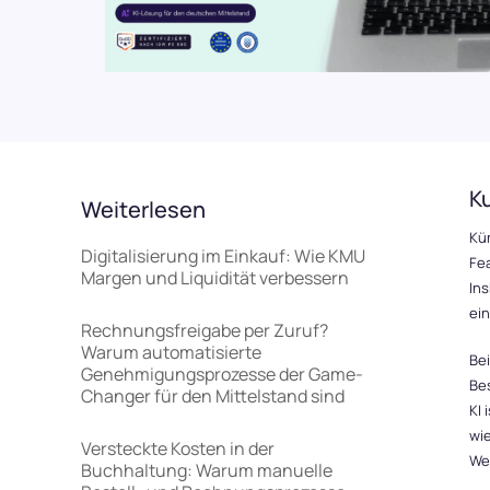
Rückerstattung an Ihre Mitarbeitende
Spesenmanagement
Erfolgsgeschichten
Karriere
Integrationen & Exporte
Küns
Budgetkontrolle
Nahtlose Integration in Ihre bestehende
Setzen 
Software-Landschaft
Finanz
ERP und WaWi
089 380 37708
Integrationen & Exporte
Login
K
Künstliche Intelligenz
Weiterlesen
Kün
Digitalisierung im Einkauf: Wie KMU
Fea
Demo vereinbaren
Margen und Liquidität verbessern
Ins
ein
Rechnungsfreigabe per Zuruf?
Kostenlos testen
Warum automatisierte
Bei
Genehmigungsprozesse der Game-
Be
Changer für den Mittelstand sind
KI 
wi
Versteckte Kosten in der
We
Buchhaltung: Warum manuelle