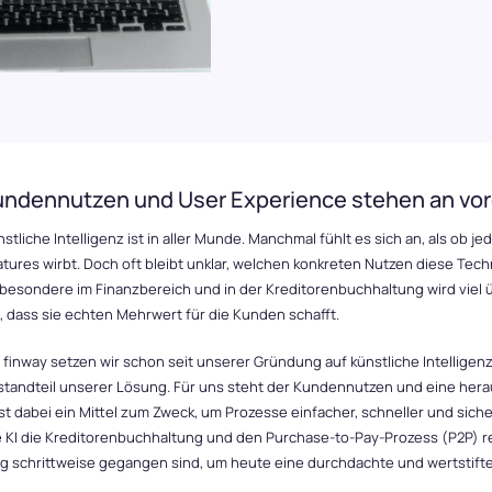
tliche Intelligenz
Sie mit finway auf die Zukunft der
prozesse
undennutzen und User Experience stehen an vord
stliche Intelligenz ist in aller Munde. Manchmal fühlt es sich an, als ob j
tures wirbt. Doch oft bleibt unklar, welchen konkreten Nutzen diese Techn
besondere im Finanzbereich und in der Kreditorenbuchhaltung wird viel 
, dass sie echten Mehrwert für die Kunden schafft.
 finway setzen wir schon seit unserer Gründung auf künstliche Intelligenz
standteil unserer Lösung. Für uns steht der Kundennutzen und eine hera
ist dabei ein Mittel zum Zweck, um Prozesse einfacher, schneller und sich
e KI die Kreditorenbuchhaltung und den Purchase-to-Pay-Prozess (P2P) re
g schrittweise gegangen sind, um heute eine durchdachte und wertstift