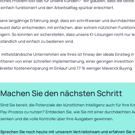
lches Problem löst das für unsere Kunden?“ Wir glauben, dass die beste T
 einfach funktioniert und den Arbeitsalltag spürbar erleichtert.
ere langjährige Erfahrung zeigt, dass ein schrittweiser und durchdachter
wusst dafür entschieden, mit einfachen, aber extrem nützlichen Funktion
igern. So konnten wir sicherstellen, dass unsere KI-Lösungen nicht nur l
ständlich und einfach zu bedienen sind.
 mittelständische Unternehmen wie Ihres ist finway der ideale Einstieg in
fitieren von einer schnellen Implementierung, einer geringen Investition
direkter Kosteneinsparung im Einkauf und 77 % weniger Maverick Buying.
Machen Sie den nächsten Schritt
Sind Sie bereit, die Potenziale der künstlichen Intelligenz auch für Ihre
Pay-Prozess zu nutzen? Entdecken Sie, wie Sie mit einer durchdachten 
senken und die volle Kontrolle über Ihre Ausgaben gewinnen.
Sprechen Sie noch heute mit unserem Vertriebsteam und erfahren Sie in