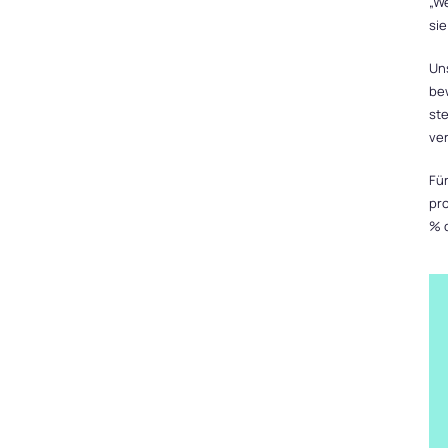
„We
sie
Uns
be
ste
ver
Für
pro
% 