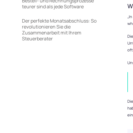
Bestell- und Rechnungsprozesse
Wa
teurer sind als jede Software
„In
Der perfekte Monatsabschluss: So
who
revolutionieren Sie die
Zusammenarbeit mit Ihrem
Die
Steuerberater
Un
oft
Uns
Die
ha
ei