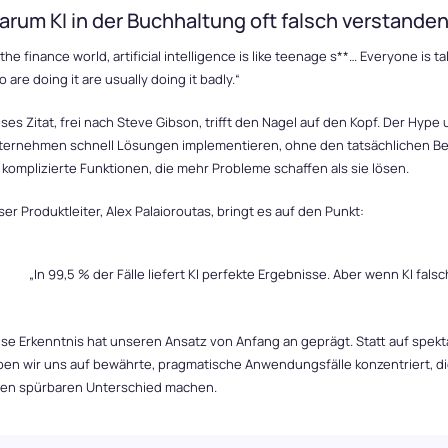
rum KI in der Buchhaltung oft falsch verstanden
 the finance world, artificial intelligence is like teenage s**… Everyone is 
 are doing it are usually doing it badly.“
ses Zitat, frei nach Steve Gibson, trifft den Nagel auf den Kopf. Der Hype 
ternehmen schnell Lösungen implementieren, ohne den tatsächlichen Bed
 komplizierte Funktionen, die mehr Probleme schaffen als sie lösen.
er Produktleiter, Alex Palaioroutas, bringt es auf den Punkt:
„In 99,5 % der Fälle liefert KI perfekte Ergebnisse. Aber wenn KI falsc
se Erkenntnis hat unseren Ansatz von Anfang an geprägt. Statt auf spekt
ben wir uns auf bewährte, pragmatische Anwendungsfälle konzentriert, d
nen spürbaren Unterschied machen.