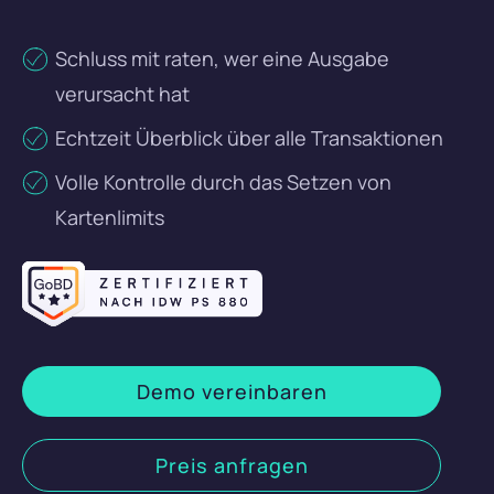
Karriere
Budgetkontrolle
Schluss mit raten, wer eine Ausgabe
ERP und WaWi
verursacht hat
089 380 37708
Integrationen & Exporte
Login
Echtzeit Überblick über alle Transaktionen
Künstliche Intelligenz
DE
EN
Volle Kontrolle durch das Setzen von
Kartenlimits
Demo vereinbaren
Kostenlos testen
Demo vereinbaren
Preis anfragen