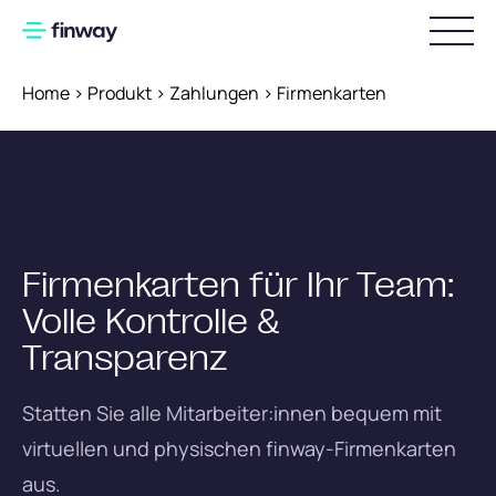
Home
>
Produkt
>
Zahlungen
>
Firmenkarten
Produkt
Warum finway
Funktionsübersicht
Bestellungen und Lieferungen
Industrie
Rechnungsverarbeitung
Firmenkarten für Ihr Team:
Preise
Produzierendes Gewerbe
Vorbereitende Buchhaltung
Volle Kontrolle &
Handel & E-Commerce
Ressourcen
Transparenz
Zahlungen
Dienstleistung
Über uns
finway-Karten
Webinare
Statten Sie alle Mitarbeiter:innen bequem mit
Digitale Reisekostenabrechnung
Blog
Partnerschaften
virtuellen und physischen finway-Firmenkarten
Spesenmanagement
Erfolgsgeschichten
aus.