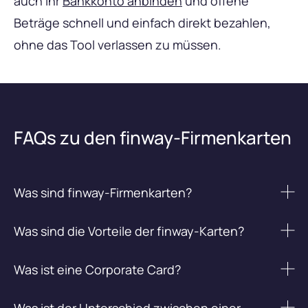
auch Ihr
Bankkonto anbinden
und offene
Beträge schnell und einfach direkt bezahlen,
ohne das Tool verlassen zu müssen.
FAQs zu den finway-Firmenkarten
Was sind finway-Firmenkarten?
finway-Firmenkarten sind Mastercard® Business Debit
Was sind die Vorteile der finway-Karten?
Karten, die von Paynetics AD gemäß einer Lizenz von
Mastercard® ausgegeben werden. Diese können Sie für
Automatisierte Zuordnung von Belegen und
Was ist eine Corporate Card?
Ihre Mitarbeiter:innen erstellen, sodass diese Online-
Transaktionen
und Offline-Käufe tätigen können, ohne privat Beträge
„Corporate Card“ ist der englischsprachige Begriff für
Transparenter Echtzeit-Überblick über alle