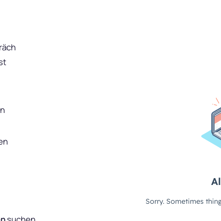
räch
st
en
en
en
suchen