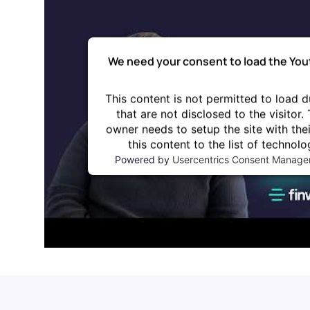
Rückerstattung an Ihre Mitarbeitende
Spesenmanagement
Erfolgsgeschichten
Karriere
Integrationen & Exporte
Küns
Budgetkontrolle
Nahtlose Integration in Ihre bestehende
Setzen 
We need your consent to load the You
Software-Landschaft
Finanz
ERP und WaWi
089 380 37708
This content is not permitted to load d
Integrationen & Exporte
Login
that are not disclosed to the visitor.
Künstliche Intelligenz
owner needs to setup the site with th
DE
EN
this content to the list of technolo
Powered by
Usercentrics Consent Manage
Demo vereinbaren
Kostenlos testen