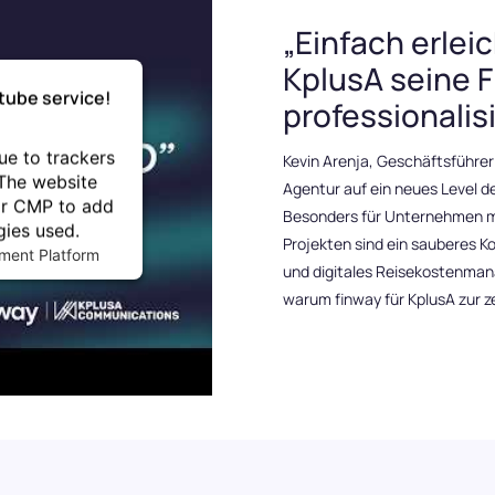
„Einfach erlei
tliche Intelligenz
KplusA seine 
Sie mit finway auf die Zukunft der
tube service!
prozesse
professionalis
ue to trackers
Kevin Arenja, Geschäftsführer 
 The website
Agentur auf ein neues Level d
eir CMP to add
Besonders für Unternehmen mi
gies used.
Projekten sind ein sauberes K
ment Platform
und digitales Reisekostenma
warum finway für KplusA zur z