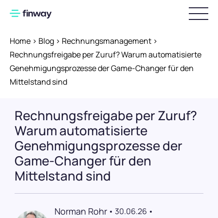
Home
>
Blog
>
Rechnungsmanagement
>
Produkt
Rechnungsfreigabe per Zuruf? Warum automatisierte
Genehmigungsprozesse der Game-Changer für den
Warum finway
Funktionsübersicht
Mittelstand sind
Bestellungen und Lieferungen
Industrie
Rechnungsfreigabe per Zuruf?
Rechnungsverarbeitung
Preise
Produzierendes Gewerbe
Warum automatisierte
Vorbereitende Buchhaltung
Genehmigungsprozesse der
Handel & E-Commerce
Ressourcen
Zahlungen
Game-Changer für den
Dienstleistung
Über uns
finway-Karten
Webinare
Mittelstand sind
Digitale Reisekostenabrechnung
Blog
Partnerschaften
Spesenmanagement
Erfolgsgeschichten
Norman Rohr
30.06.26