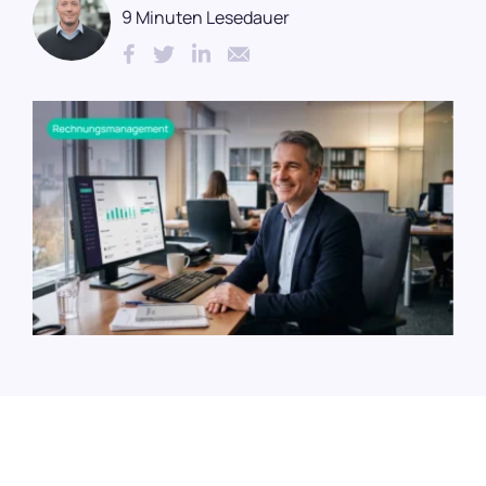
Karriere
9 Minuten Lesedauer
Budgetkontrolle
ERP und WaWi
089 380 37708
Integrationen & Exporte
Login
Künstliche Intelligenz
Demo vereinbaren
Kostenlos testen