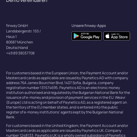
Demo vereinbaren
finway GmbH
Unsere finway-Apps
Landsbergerstr. 155 /
Haus 1
80687 München
Deutschland
+49 89 38037708
For customers based in the European Union, the Payment Account and/or
Mastercard cards as applicable are issued by Paynetics AD with company
address 76A James Bourchier Blvd, 1407 Sofia, Bulgaria, company
registration number 131574695. Paynetics AD is an electronic money
institution authorised and regulated by the Bulgarian National Bank for the
issuance of e-money and provision of payment services in the EU. Weavr
(Europe) Ltd is acting on behalf of Paynetics AD, as a registered agent on
the territory of the EU member states, and is entered into the public
register of e-money institutions’ agents kept by the Bulgarian National
Bank.
For customers based in the United Kingdom, the Payment Account and/or
Mastercard cards as applicable are issued by Paynetics UK, Company
number 1248133. Paynetics UK is a wholly owned subsidiary of Paynetics