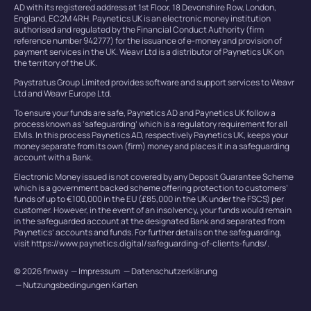
AD with its registered address at 1st Floor, 18 Devonshire Row, London,
England, EC2M 4RH. Paynetics UK is an electronic money institution
authorised and regulated by the Financial Conduct Authority (firm
reference number 942777) for the issuance of e-money and provision of
payment services in the UK. Weavr Ltd is a distributor of Paynetics UK on
the territory of the UK.
Paystratus Group Limited provides software and support services to Weavr
Ltd and Weavr Europe Ltd.
To ensure your funds are safe, Paynetics AD and Paynetics UK follow a
process known as ‘safeguarding’ which is a regulatory requirement for all
EMIs. In this process Paynetics AD, respectively Paynetics UK, keeps your
money separate from its own (firm) money and places it in a safeguarding
account with a Bank.
Electronic Money issued is not covered by any Deposit Guarantee Scheme
which is a government backed scheme offering protection to customers’
funds of up to €100,000 in the EU (£85,000 in the UK under the FSCS) per
customer. However, in the event of an insolvency, your funds would remain
in the safeguarded account at the designated Bank and separated from
Paynetics’ accounts and funds. For further details on the safeguarding,
visit https://www.paynetics.digital/safeguarding-of-clients-funds/.
© 2026 finway
Impressum
Datenschutzerklärung
Nutzungsbedingungen Karten