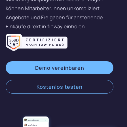
Karriere
Budgetkontrolle
können Mitarbeiter:innen unkompliziert
Angebote und Freigaben für anstehende
ERP und WaWi
089 380 37708
Einkäufe direkt in finway einholen.
Integrationen & Exporte
Login
Künstliche Intelligenz
DE
EN
Demo vereinbaren
Demo vereinbaren
Kostenlos testen
Kostenlos testen