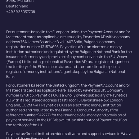
80687 München
Deutschland
+49 89 38037708
For customers based in the European Union, the Payment Account and/or
Mastercard cards as applicable are issued by Paynetics AD with company
address 76A James Bourchier Blvd, 1407 Sofia, Bulgaria, company
registration number 131574695. Paynetics AD is an electronic money
institution authorised and regulated by the Bulgarian National Bank for the
issuance of e-money and provision of payment services in the EU. Weavr
(Europe) Ltd is acting on behalf of Paynetics AD, as a registered agent on
the territory of the EU member states, and is entered into the public
register of e-money institutions’ agents kept by the Bulgarian National
Bank.
For customers based in the United Kingdom, the Payment Account and/or
Mastercard cards as applicable are issued by Paynetics UK, Company
number 1248133. Paynetics UK is a wholly owned subsidiary of Paynetics
AD with its registered address at 1st Floor, 18 Devonshire Row, London,
England, EC2M 4RH. Paynetics UK is an electronic money institution
authorised and regulated by the Financial Conduct Authority (firm
reference number 942777) for the issuance of e-money and provision of
payment services in the UK. Weavr Ltd is a distributor of Paynetics UK on
the territory of the UK.
Paystratus Group Limited provides software and support services to Weavr
Ltd and Weavr Europe Ltd.