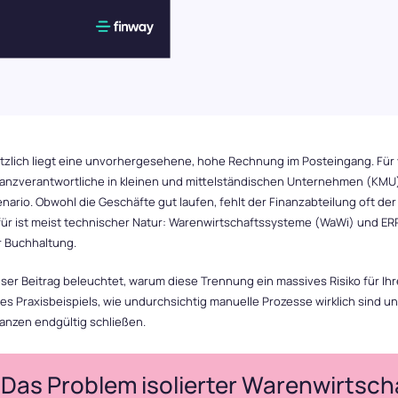
tliche Intelligenz
Sie mit finway auf die Zukunft der
prozesse
ötzlich liegt eine unvorhergesehene, hohe Rechnung im Posteingang. Für
anzverantwortliche in kleinen und mittelständischen Unternehmen (KMU) 
nario. Obwohl die Geschäfte gut laufen, fehlt der Finanzabteilung oft de
ür ist meist technischer Natur: Warenwirtschaftssysteme (WaWi) und ERP-
r Buchhaltung.
ser Beitrag beleuchtet, warum diese Trennung ein massives Risiko für Ihr
es Praxisbeispiels, wie undurchsichtig manuelle Prozesse wirklich sind u
anzen endgültig schließen.
Das Problem isolierter Warenwirtsc