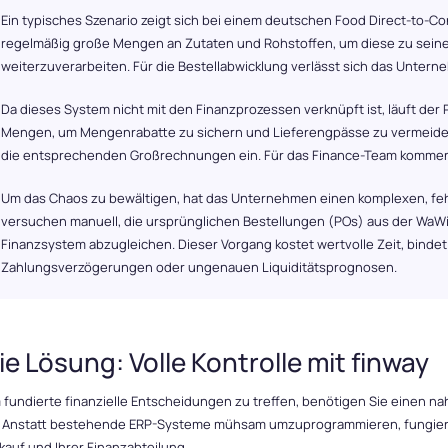
Ein typisches Szenario zeigt sich bei einem deutschen Food Direct-to-C
regelmäßig große Mengen an Zutaten und Rohstoffen, um diese zu sei
weiterzuverarbeiten. Für die Bestellabwicklung verlässt sich das Unte
Da dieses System nicht mit den Finanzprozessen verknüpft ist, läuft der P
Mengen, um Mengenrabatte zu sichern und Lieferengpässe zu vermeiden
die entsprechenden Großrechnungen ein. Für das Finance-Team kommen 
Um das Chaos zu bewältigen, hat das Unternehmen einen komplexen, fehle
versuchen manuell, die ursprünglichen Bestellungen (POs) aus der Wa
Finanzsystem abzugleichen. Dieser Vorgang kostet wertvolle Zeit, binde
Zahlungsverzögerungen oder ungenauen Liquiditätsprognosen.
ie Lösung: Volle Kontrolle mit finway
fundierte finanzielle Entscheidungen zu treffen, benötigen Sie einen nah
. Anstatt bestehende ERP-Systeme mühsam umzuprogrammieren, fungiert f
kauf und Ihrer Finanzabteilung.