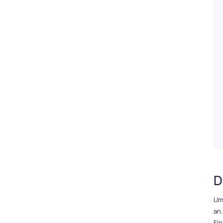
D
Um 
an
Ein