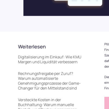
Rückerstattung an Ihre Mitarbeitende
Spesenmanagement
Erfolgsgeschichten
Karriere
Integrationen & Exporte
Küns
Budgetkontrolle
Nahtlose Integration in Ihre bestehende
Setzen 
Software-Landschaft
Finanz
ERP und WaWi
089 380 37708
Integrationen & Exporte
Login
Pl
Künstliche Intelligenz
Weiterlesen
Fin
Sze
Digitalisierung im Einkauf: Wie KMU
Demo vereinbaren
daf
Margen und Liquidität verbessern
de
Rechnungsfreigabe per Zuruf?
Kostenlos testen
Die
Warum automatisierte
ein
Genehmigungsprozesse der Game-
Changer für den Mittelstand sind
Fin
Versteckte Kosten in der
Buchhaltung: Warum manuelle