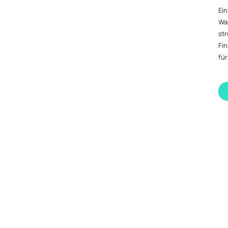
Ein
War
str
Fin
fü