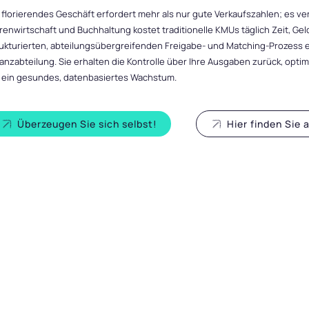
 florierendes Geschäft erfordert mehr als nur gute Verkaufszahlen; es ver
enwirtschaft und Buchhaltung kostet traditionelle KMUs täglich Zeit, Gel
ukturierten, abteilungsübergreifenden Freigabe- und Matching-Prozess et
anzabteilung. Sie erhalten die Kontrolle über Ihre Ausgaben zurück, opt
r ein gesundes, datenbasiertes Wachstum.
Überzeugen Sie sich selbst!
Hier finden Sie 