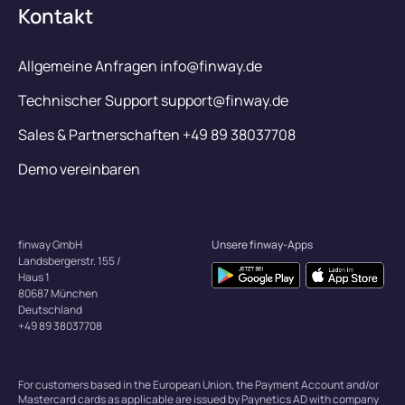
Kontakt
Allgemeine Anfragen info@finway.de
Technischer Support support@finway.de
Sales & Partnerschaften +49 89 38037708
Demo vereinbaren
finway GmbH
Unsere finway-Apps
Landsbergerstr. 155 /
Haus 1
80687 München
Deutschland
+49 89 38037708
For customers based in the European Union, the Payment Account and/or
Mastercard cards as applicable are issued by Paynetics AD with company