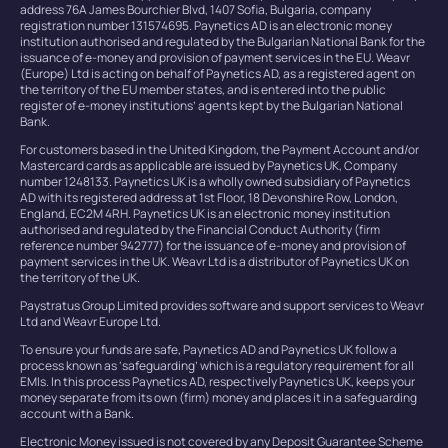
address 76A James Bourchier Blvd, 1407 Sofia, Bulgaria, company
registration number 131574695. Paynetics AD is an electronic money
institution authorised and regulated by the Bulgarian National Bank for the
issuance of e-money and provision of payment services in the EU. Weavr
(Europe) Ltd is acting on behalf of Paynetics AD, as a registered agent on
the territory of the EU member states, and is entered into the public
register of e-money institutions’ agents kept by the Bulgarian National
Bank.
For customers based in the United Kingdom, the Payment Account and/or
Mastercard cards as applicable are issued by Paynetics UK, Company
number 1248133. Paynetics UK is a wholly owned subsidiary of Paynetics
AD with its registered address at 1st Floor, 18 Devonshire Row, London,
England, EC2M 4RH. Paynetics UK is an electronic money institution
authorised and regulated by the Financial Conduct Authority (firm
reference number 942777) for the issuance of e-money and provision of
payment services in the UK. Weavr Ltd is a distributor of Paynetics UK on
the territory of the UK.
Paystratus Group Limited provides software and support services to Weavr
Ltd and Weavr Europe Ltd.
To ensure your funds are safe, Paynetics AD and Paynetics UK follow a
process known as ‘safeguarding’ which is a regulatory requirement for all
EMIs. In this process Paynetics AD, respectively Paynetics UK, keeps your
money separate from its own (firm) money and places it in a safeguarding
account with a Bank.
Electronic Money issued is not covered by any Deposit Guarantee Scheme