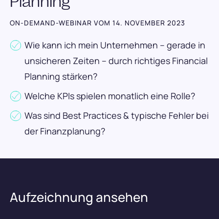
Planning
Karriere
Budgetkontrolle
ON-DEMAND-WEBINAR VOM 14. NOVEMBER 2023
ERP und WaWi
089 380 37708
Wie kann ich mein Unternehmen – gerade in
Integrationen & Exporte
Login
unsicheren Zeiten – durch richtiges Financial
Künstliche Intelligenz
Planning stärken?
Welche KPIs spielen monatlich eine Rolle?
Demo vereinbaren
Was sind Best Practices & typische Fehler bei
der Finanzplanung?
Kostenlos testen
Aufzeichnung ansehen