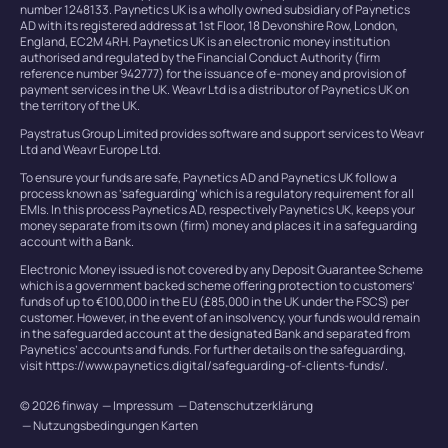
number 1248133. Paynetics UK is a wholly owned subsidiary of Paynetics
AD with its registered address at 1st Floor, 18 Devonshire Row, London,
England, EC2M 4RH. Paynetics UK is an electronic money institution
authorised and regulated by the Financial Conduct Authority (firm
reference number 942777) for the issuance of e-money and provision of
payment services in the UK. Weavr Ltd is a distributor of Paynetics UK on
the territory of the UK.
Paystratus Group Limited provides software and support services to Weavr
Ltd and Weavr Europe Ltd.
To ensure your funds are safe, Paynetics AD and Paynetics UK follow a
process known as ‘safeguarding’ which is a regulatory requirement for all
EMIs. In this process Paynetics AD, respectively Paynetics UK, keeps your
money separate from its own (firm) money and places it in a safeguarding
account with a Bank.
Electronic Money issued is not covered by any Deposit Guarantee Scheme
which is a government backed scheme offering protection to customers’
funds of up to €100,000 in the EU (£85,000 in the UK under the FSCS) per
customer. However, in the event of an insolvency, your funds would remain
in the safeguarded account at the designated Bank and separated from
Paynetics’ accounts and funds. For further details on the safeguarding,
visit https://www.paynetics.digital/safeguarding-of-clients-funds/.
© 2026 finway
Impressum
Datenschutzerklärung
Nutzungsbedingungen Karten