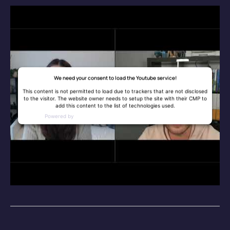
We need your consent to load the Youtube service!
This content is not permitted to load due to trackers that are not disclosed
to the visitor. The website owner needs to setup the site with their CMP to
add this content to the list of technologies used.
Powered by
Usercentrics Consent Management Platform