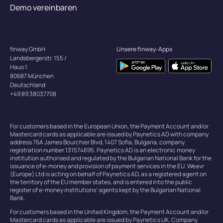
Demo vereinbaren
finway GmbH
Unsere finway-Apps
Landsbergerstr. 155 /
Haus 1
80687 München
Deutschland
+49 89 38037708
For customers based in the European Union, the Payment Account and/or
Mastercard cards as applicable are issued by Paynetics AD with company
address 76A James Bourchier Blvd, 1407 Sofia, Bulgaria, company
registration number 131574695. Paynetics AD is an electronic money
institution authorised and regulated by the Bulgarian National Bank for the
issuance of e-money and provision of payment services in the EU. Weavr
(Europe) Ltd is acting on behalf of Paynetics AD, as a registered agent on
the territory of the EU member states, and is entered into the public
register of e-money institutions’ agents kept by the Bulgarian National
Bank.
For customers based in the United Kingdom, the Payment Account and/or
Mastercard cards as applicable are issued by Paynetics UK, Company