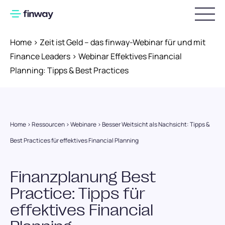
Home
>
Zeit ist Geld – das finway-Webinar für und mit
Produkt
Finance Leaders
>
Webinar Effektives Financial
Planning: Tipps & Best Practices
Warum finway
Funktionsübersicht
Bestellungen und Lieferungen
Industrie
Rechnungsverarbeitung
Preise
Home
>
Ressourcen
>
Webinare
>
Besser Weitsicht als Nachsicht: Tipps &
Produzierendes Gewerbe
Vorbereitende Buchhaltung
Best Practices für effektives Financial Planning
Handel & E-Commerce
Ressourcen
Zahlungen
Dienstleistung
Finanzplanung Best
Über uns
finway-Karten
Webinare
Practice: Tipps für
Digitale Reisekostenabrechnung
Blog
Partnerschaften
effektives Financial
Spesenmanagement
Erfolgsgeschichten